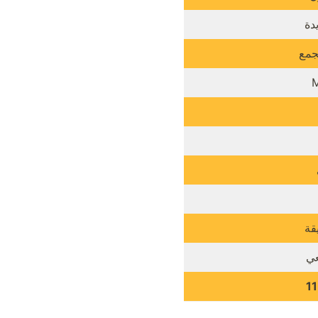
دة
جمع
قة
عي
1