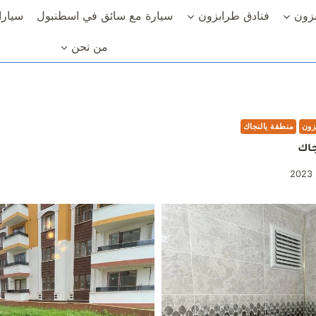
زون
فنادق طرابزون
سيارة مع سائق في اسطنبول
سيارا
من نحن
زون
منطقة يالنجاك
جاك