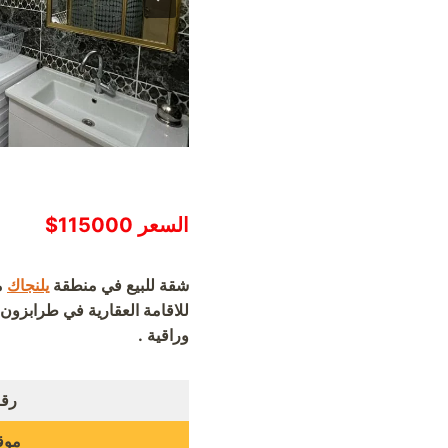
السعر 115000$
شقة للبيع في منطقة
يلنجاك
م
وراقية .
رقم
موق