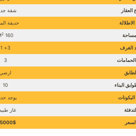
 العقار
شقة جدي
الاطلالة
حديقة الم
2
مساحة
160 M
 الغرف
3+ 1
الحمامات
3
لطابق
ارضي
ابق البناء
10
البكونات
يوجد حدي
لتدفئة
غاز طبي
لسعر
15000$