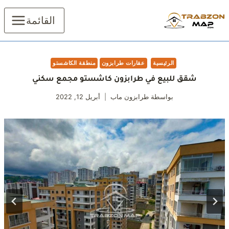
لتجاوز
لى
القائمة
لمحتوى
الرئيسية
عقارات طرابزون
منطقة الكاشستو
شقق للبيع في طرابزون كاشستو مجمع سكني
بواسطة
طرابزون ماب
أبريل 12, 2022